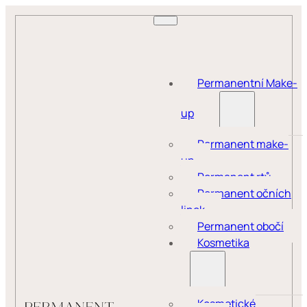
Permanentní Make-
up
Permanent make-
up
Permanent rtů
Permanent očních
linek
Permanent obočí
Kosmetika
Kosmetické