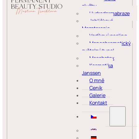
služby
Hydrodermabraze
Jehličková
Mezoterapie
Vodíkový peeling
Monochromatický
světelný tunel
Mesobotox
Kosmetika
Janssen
O mně
Ceník
Galerie
Kontakt